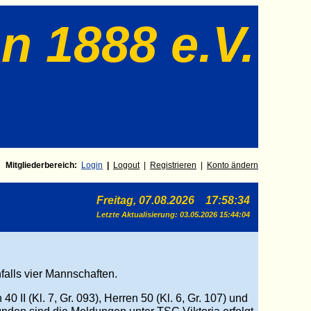
n 1888 e.V.
Mitgliederbereich:
Login
|
Log
out
|
Registrieren
|
Konto ändern
Freitag, 07.08.2026 17:58:34
Letzte Aktualisierung:
03.05.2026 15:44:04
alls vier Mannschaften.
40 II (Kl. 7, Gr. 093)
, Herren 50 (Kl. 6, Gr. 107) und