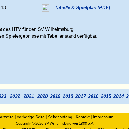
113
Tabelle & Spielplan [PDF]
ht des HTV für den SV Wilhelmsburg.
ten Spielergebnisse mit Tabellenstand verfügbar.
023
2022
2021
2020
2019
2018
2017
2016
2015
2014
2
artseite
|
vorherige Seite
|
Seitenanfang
|
Kontakt
|
Impressum
Copyright © 2026 SV Wilhelmsburg von 1888 e.
V.