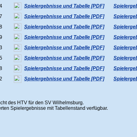
4
Spielergebnisse und Tabelle [PDF]
Spielergeb
7
Spielergebnisse und Tabelle [PDF]
Spielergeb
8
Spielergebnisse und Tabelle [PDF]
Spielergeb
9
Spielergebnisse und Tabelle [PDF]
Spielergeb
3
Spielergebnisse und Tabelle [PDF]
Spielergeb
5
Spielergebnisse und Tabelle [PDF]
Spielergeb
8
Spielergebnisse und Tabelle [PDF]
Spielergeb
2
Spielergebnisse und Tabelle [PDF]
Spielergeb
icht des HTV für den SV Wilhelmsburg.
erten Spielergebnisse mit Tabellenstand verfügbar.