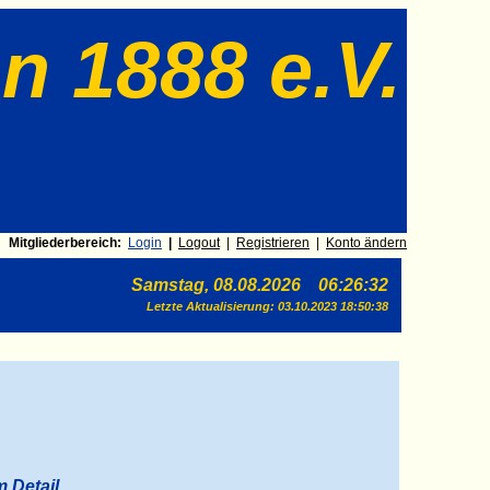
n 1888 e.V.
Mitgliederbereich:
Login
|
Log
out
|
Registrieren
|
Konto ändern
Samstag, 08.08.2026 06:26:32
Letzte Aktualisierung:
03.10.2023 18:50:38
m Detail