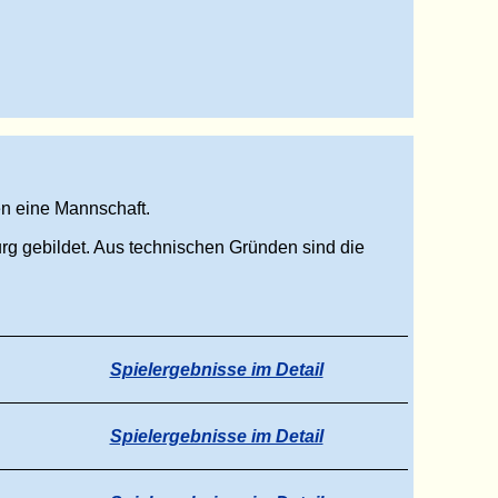
n eine Mannschaft.
g gebildet. Aus technischen Gr
ü
nden sind die
Spielergebnisse im Detail
Spielergebnisse im Detail