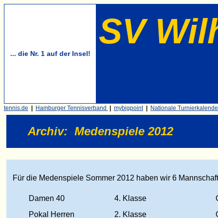
SV Wil
... die Nr. 1 auf der Insel!
tennis.de
|
Hamburger Tennisverband
|
mybigpoint
|
Nationale Turnierkalende
Archiv
:
Medenspiele 2012
Für die Medenspiele Sommer 2012 haben wir 6 Mannschaf
Damen 40
4. Klasse
G
Pokal Herren
2. Klasse
G