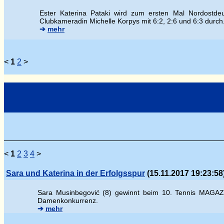
Ester Katerina Pataki wird zum ersten Mal Nordostdeu
Clubkameradin Michelle Korpys mit 6:2, 2:6 und 6:3 durch
➔
mehr
<
1
2
>
<
1
2
3
4
>
Sara und Katerina in der Erfolgsspur
(15.11.2017 19:23:58
Sara Musinbegovi
ć (8) gewinnt beim 10. Tennis MAGAZI
Damenkonkurrenz.
➔
mehr