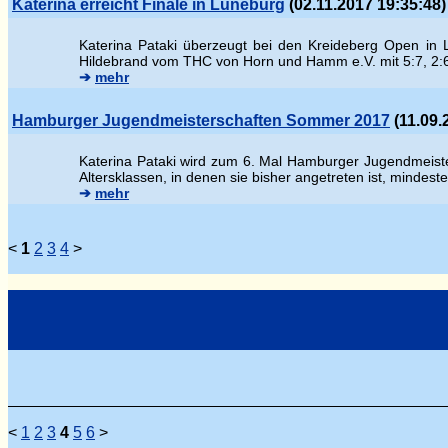
Katerina erreicht Finale in Lüneburg
(02.11.2017 19:35:48)
Katerina Pataki überzeugt bei den Kreideberg Open in 
Hildebrand vom THC von Horn und Hamm e.V. mit 5:7, 2:
➔
mehr
Hamburger Jugendmeisterschaften Sommer 2017
(11.09.
Katerina Pataki wird zum 6. Mal Hamburger Jugendmeisteri
Altersklassen, in denen sie bisher angetreten ist, mindest
➔
mehr
<
1
2
3
4
>
<
1
2
3
4
5
6
>