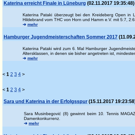
Katerina erreicht Finale in Lüneburg
(02.11.2017 19:35:48)
Katerina Pataki überzeugt bei den Kreideberg Open in L
Hildebrand vom THC von Horn und Hamm e.V. mit 5:7, 2:6
➔
mehr
Hamburger Jugendmeisterschaften Sommer 2017
(11.09.
Katerina Pataki wird zum 6. Mal Hamburger Jugendmeisteri
Altersklassen, in denen sie bisher angetreten ist, mindest
➔
mehr
<
1
2
3
4
>
<
1
2
3
4
>
Sara und Katerina in der Erfolgsspur
(15.11.2017 19:23:58
Sara Musinbegovi
ć (8) gewinnt beim 10. Tennis MAGAZI
Damenkonkurrenz.
➔
mehr