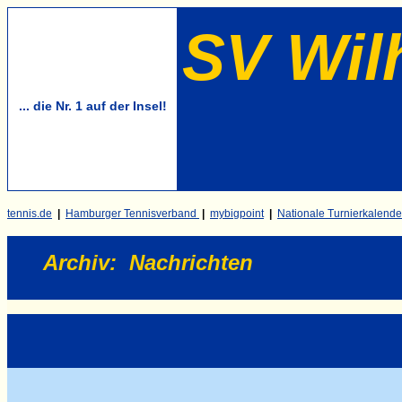
SV Wil
... die Nr. 1 auf der Insel!
tennis.de
|
Hamburger Tennisverband
|
mybigpoint
|
Nationale Turnierkalende
Archiv
:
Nachrichten