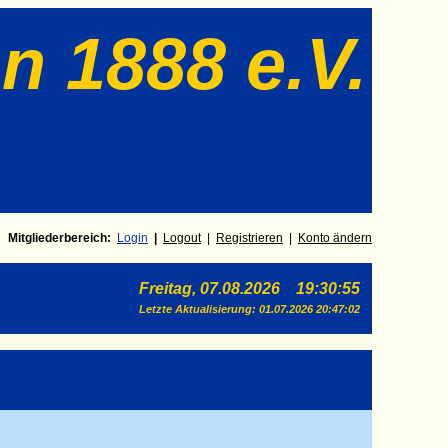
n 1888 e.V.
Mitgliederbereich:
Login
|
Log
out
|
Registrieren
|
Konto ändern
Freitag, 07.08.2026 19:30:55
Letzte Aktualisierung:
01.07.2026 20:47:02