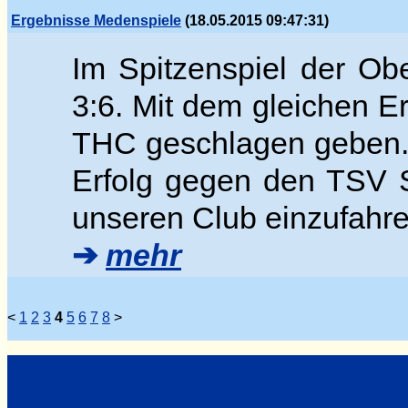
Ergebnisse Medenspiele
(18.05.2015 09:47:31)
Im Spitzenspiel der Ob
3:6. Mit dem gleichen E
THC geschlagen geben. 
Erfolg gegen den TSV 
unseren Club einzufahre
➔
mehr
<
1
2
3
4
5
6
7
8
>