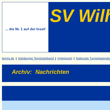
SV Wil
... die Nr. 1 auf der Insel!
tennis.de
|
Hamburger Tennisverband
|
mybigpoint
|
Nationale Turnierkalende
Archiv
:
Nachrichten