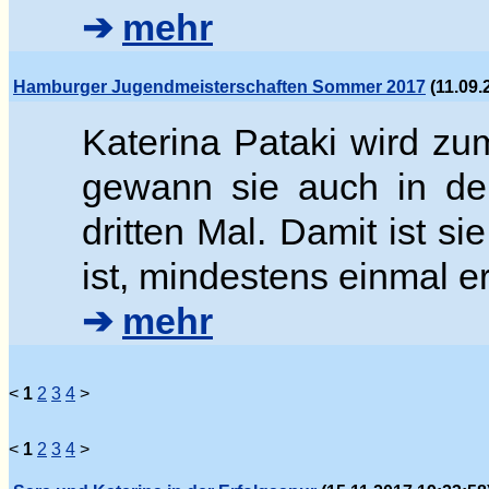
➔
mehr
Hamburger Jugendmeisterschaften Sommer 2017
(11.09.
Katerina Pataki wird z
gewann sie auch in der
dritten Mal. Damit ist si
ist, mindestens einmal e
➔
mehr
<
1
2
3
4
>
<
1
2
3
4
>