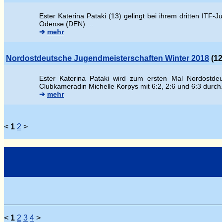
Ester Katerina Pataki (13) gelingt bei ihrem dritten ITF
Odense (DEN) ...
➔
mehr
Nordostdeutsche Jugendmeisterschaften Winter 2018
(12
Ester Katerina Pataki wird zum ersten Mal Nordostdeu
Clubkameradin Michelle Korpys mit 6:2, 2:6 und 6:3 durch
➔
mehr
<
1
2
>
<
1
2
3
4
>