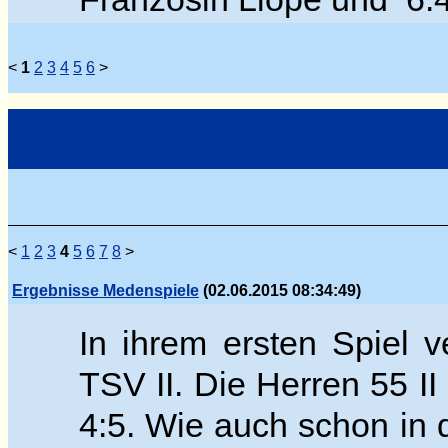
<
1
2
3
4
5
6
>
<
1
2
3
4
5
6
7
8
>
Ergebnisse Medenspiele
(02.06.2015 08:34:49)
In ihrem ersten Spiel 
TSV II. Die Herren 55 II
4:5. Wie auch schon in 