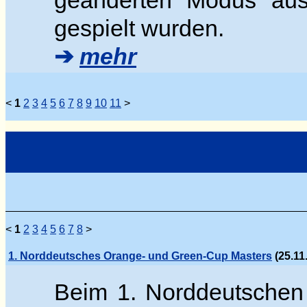
geänderten Modus aus
gespielt wurden.
➔
mehr
<
1
2
3
4
5
6
7
8
9
10
11
>
<
1
2
3
4
5
6
7
8
>
1. Norddeutsches Orange- und Green-Cup Masters
(25.11
Beim 1. Norddeutschen