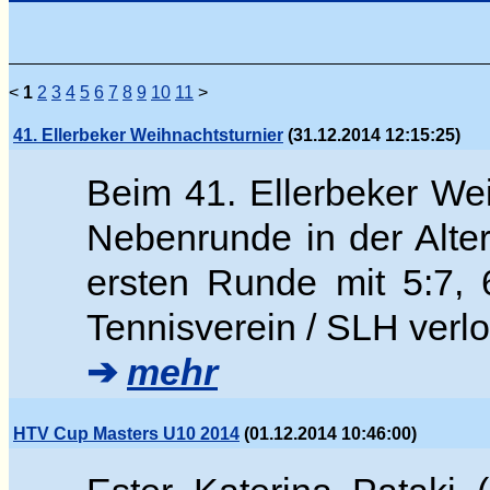
<
1
2
3
4
5
6
7
8
9
10
11
>
41. Ellerbeker Weihnachtsturnier
(31.12.2014 12:15:25)
Beim 41. Ellerbeker Wei
Nebenrunde in der Alter
ersten Runde mit 5:7,
Tennisverein / SLH verlo
➔
mehr
HTV Cup Masters U10 2014
(01.12.2014 10:46:00)