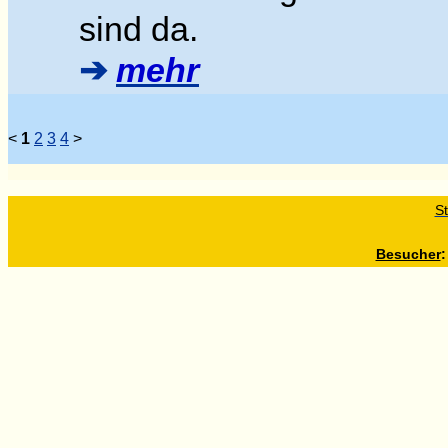
sind da
.
➔
mehr
<
1
2
3
4
>
St
Besucher