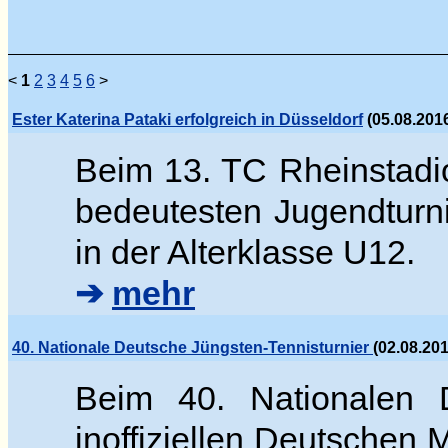
<
1
2
3
4
5
6
>
Ester Katerina Pataki erfolgreich in Düsseldorf
(05.08.2016
Beim 13. TC Rheinstadi
bedeutesten Jugendturn
in der Alterklasse U12.
➔
mehr
40. Nationale Deutsche Jüngsten-Tennisturnier
(02.08.20
Beim 40. Nationalen D
inoffiziellen Deutschen 