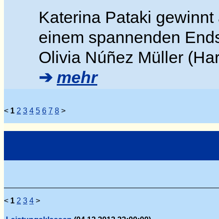
Katerina Pataki gewinnt
einem spannenden Endsp
Olivia Núñez Müller (H
➔
mehr
<
1
2
3
4
5
6
7
8
>
<
1
2
3
4
>