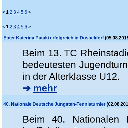
<
1
2
3
4
5
6
>
<
1
2
3
4
5
6
>
Ester Katerina Pataki erfolgreich in Düsseldorf
(05.08.2016
Beim 13. TC Rheinstadi
bedeutesten Jugendturn
in der Alterklasse U12.
➔
mehr
40. Nationale Deutsche Jüngsten-Tennisturnier
(02.08.20
Beim 40. Nationalen D