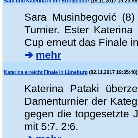
Sara und Katerina in der Erfolgsspur
(15.11.2017 19:23:58
Sara Musinbegovi
ć (8)
Turnier. Ester
Katerina
Cup erneut das Finale 
➔
mehr
Katerina erreicht Finale in Lüneburg
(02.11.2017 19:35:48)
Katerina Pataki überz
Damenturnier der Katego
gegen die topgesetzte
mit 5:7, 2:6.