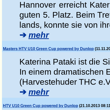
Hannover erreicht Kate
guten 5. Platz. Beim Tr
lands, konnte sie von ih
➔
mehr
Masters HTV U10 Green Cup powered by Dunlop
(11.11.2
Katerina Pataki ist die 
In einem dramatischen E
(Harvestehuder THC e.
➔
mehr
HTV U10 Green Cup powered by Dunlop
(21.10.2013 08:1