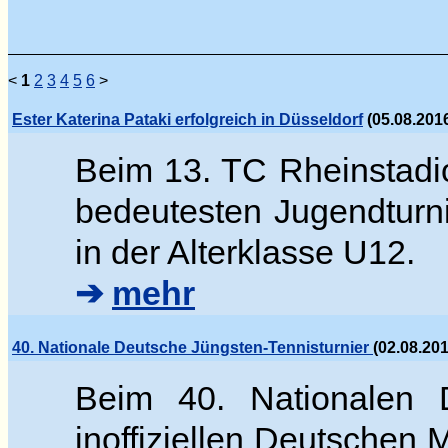
<
1
2
3
4
5
6
>
Ester Katerina Pataki erfolgreich in Düsseldorf
(05.08.2016
Beim 13. TC Rheinstadi
bedeutesten Jugendturn
in der Alterklasse U12.
➔
mehr
40. Nationale Deutsche Jüngsten-Tennisturnier
(02.08.20
Beim 40. Nationalen D
inoffiziellen Deutschen 