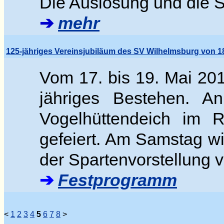
Die Auslosung und die Sp
➔
mehr
125-jähriges Vereinsjubiläum des SV Wilhelmsburg von 18
Vom 17. bis 19. Mai 201
jähriges Bestehen. 
Vogelhüttendeich im 
gefeiert. Am Samstag w
der Spartenvorstellung v
➔
Festprogramm
<
1
2
3
4
5
6
7
8
>