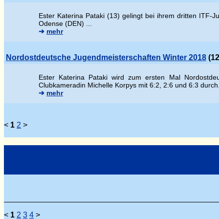
Ester Katerina Pataki (13) gelingt bei ihrem dritten ITF
Odense (DEN) ...
➔
mehr
Nordostdeutsche Jugendmeisterschaften Winter 2018
(12
Ester Katerina Pataki wird zum ersten Mal Nordostdeu
Clubkameradin Michelle Korpys mit 6:2, 2:6 und 6:3 durch
➔
mehr
<
1
2
>
<
1
2
3
4
>