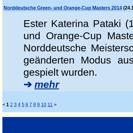
Norddeutsche Green- und Orange-Cup Masters 2014
(24.
Ester Katerina Pataki (
und Orange-Cup Masters
Norddeutsche Meistersc
geänderten Modus aus
gespielt wurden.
➔
mehr
<
1
2
3
4
5
6
7
8
9
10
11
>