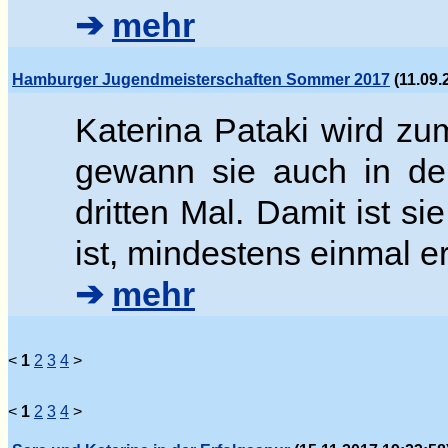
➔
mehr
Hamburger Jugendmeisterschaften Sommer 2017
(11.09.
Katerina Pataki wird z
gewann sie auch in der
dritten Mal. Damit ist si
ist, mindestens einmal e
➔
mehr
<
1
2
3
4
>
<
1
2
3
4
>