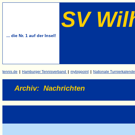
SV Wil
... die Nr. 1 auf der Insel!
tennis.de
|
Hamburger Tennisverband
|
mybigpoint
|
Nationale Turnierkalende
Archiv
:
Nachrichten