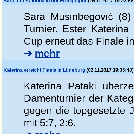
Sara und Katerina in der Erfolgsspur
(15.11.2017 19:23:58
Sara Musinbegovi
ć (8)
Turnier. Ester
Katerina
Cup erneut das Finale 
➔
mehr
Katerina erreicht Finale in Lüneburg
(02.11.2017 19:35:48)
Katerina Pataki überz
Damenturnier der Katego
gegen die topgesetzte
mit 5:7, 2:6.