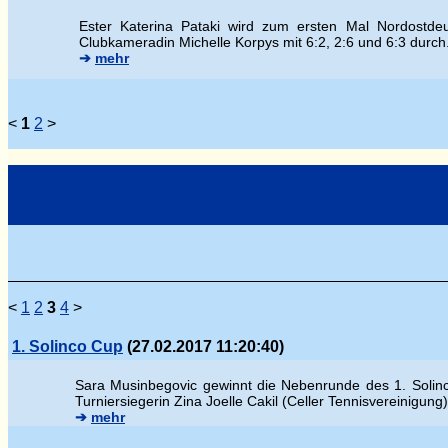
Ester Katerina Pataki wird zum ersten Mal Nordostdeu
Clubkameradin Michelle Korpys mit 6:2, 2:6 und 6:3 durch
➔
mehr
<
1
2
>
<
1
2
3
4
>
1. Solinco Cup
(27.02.2017 11:20:40)
Sara Musinbegovic gewinnt die Nebenrunde des 1. Solinco
Turniersiegerin Zina Joelle Cakil (Celler Tennisvereinigung) 
➔
mehr