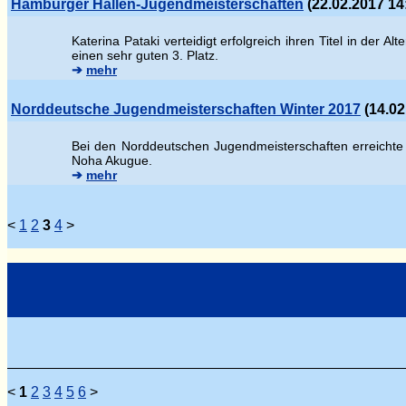
Hamburger Hallen-Jugendmeisterschaften
(22.02.2017 14
Katerina Pataki verteidigt erfolgreich ihren Titel in der 
einen sehr guten 3. Platz.
➔
mehr
Norddeutsche Jugendmeisterschaften Winter 2017
(14.02
Bei den Norddeutschen Jugendmeisterschaften erreichte K
Noha Akugue.
➔
mehr
<
1
2
3
4
>
<
1
2
3
4
5
6
>