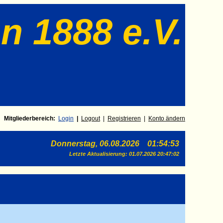
n 1888 e.V.
Mitgliederbereich:
Login
|
Log
out
|
Registrieren
|
Konto ändern
Donnerstag, 06.08.2026 01:54:53
Letzte Aktualisierung:
01.07.2026 20:47:02