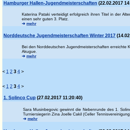
Hamburger Hallen-Jugendmeisterschaften
(22.02.2017 14
Katerina Pataki verteidigt erfolgreich ihren Titel in der A
einen sehr guten 3. Platz.
➔
mehr
Norddeutsche Jugendmeisterschaften Winter 2017
(14.02
Bei den Norddeutschen Jugendmeisterschaften erreichte Kat
Akugue.
➔
mehr
<
1
2
3
4
>
<
1
2
3
4
>
1. Solinco Cup
(27.02.2017 11:20:40)
Sara Musinbegovic gewinnt die Nebenrunde des 1. Solinc
Turniersiegerin Zina Joelle Cakil (Celler Tennisvereinigung)
➔
mehr