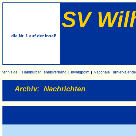
SV Wil
... die Nr. 1 auf der Insel!
tennis.de
|
Hamburger Tennisverband
|
mybigpoint
|
Nationale Turnierkalende
Archiv
:
Nachrichten