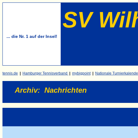
SV Wil
... die Nr. 1 auf der Insel!
tennis.de
|
Hamburger Tennisverband
|
mybigpoint
|
Nationale Turnierkalende
Archiv
:
Nachrichten