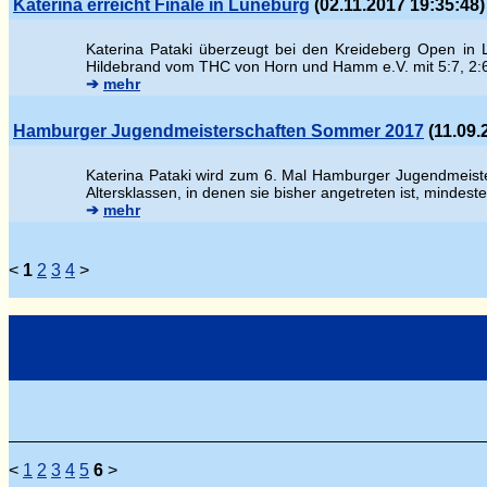
Katerina erreicht Finale in Lüneburg
(02.11.2017 19:35:48)
Katerina Pataki überzeugt bei den Kreideberg Open in 
Hildebrand vom THC von Horn und Hamm e.V. mit 5:7, 2:
➔
mehr
Hamburger Jugendmeisterschaften Sommer 2017
(11.09.
Katerina Pataki wird zum 6. Mal Hamburger Jugendmeisteri
Altersklassen, in denen sie bisher angetreten ist, mindest
➔
mehr
<
1
2
3
4
>
<
1
2
3
4
5
6
>