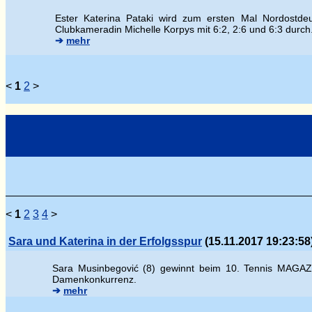
Ester Katerina Pataki wird zum ersten Mal Nordostdeu
Clubkameradin Michelle Korpys mit 6:2, 2:6 und 6:3 durch
➔
mehr
<
1
2
>
<
1
2
3
4
>
Sara und Katerina in der Erfolgsspur
(15.11.2017 19:23:58
Sara Musinbegovi
ć (8) gewinnt beim 10. Tennis MAGAZI
Damenkonkurrenz.
➔
mehr