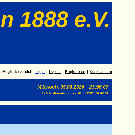
n 1888 e.V.
Mitgliederbereich:
Login
|
Log
out
|
Registrieren
|
Konto ändern
Mittwoch, 05.08.2026 23:56:07
Letzte Aktualisierung:
01.07.2026 20:47:02