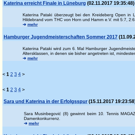
Katerina erreicht Finale in Lüneburg
(02.11.2017 19:35:48)
Katerina Pataki überzeugt bei den Kreideberg Open in L
Hildebrand vom THC von Horn und Hamm e.V. mit 5:7, 2:6
➔
mehr
Hamburger Jugendmeisterschaften Sommer 2017
(11.09.
Katerina Pataki wird zum 6. Mal Hamburger Jugendmeisteri
Altersklassen, in denen sie bisher angetreten ist, mindest
➔
mehr
<
1
2
3
4
>
<
1
2
3
4
>
Sara und Katerina in der Erfolgsspur
(15.11.2017 19:23:58
Sara Musinbegovi
ć (8) gewinnt beim 10. Tennis MAGAZI
Damenkonkurrenz.
➔
mehr