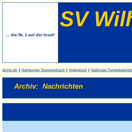
SV Wil
... die Nr. 1 auf der Insel!
tennis.de
|
Hamburger Tennisverband
|
mybigpoint
|
Nationale Turnierkalende
Archiv
:
Nachrichten