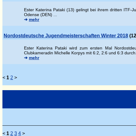
Ester Katerina Pataki (13) gelingt bei ihrem dritten ITF
Odense (DEN) ...
➔
mehr
Nordostdeutsche Jugendmeisterschaften Winter 2018
(12
Ester Katerina Pataki wird zum ersten Mal Nordostdeu
Clubkameradin Michelle Korpys mit 6:2, 2:6 und 6:3 durch
➔
mehr
<
1
2
>
<
1
2
3
4
>