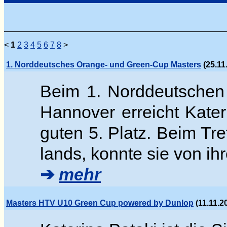
<
1
2
3
4
5
6
7
8
>
1. Norddeutsches Orange- und Green-Cup Masters
(25.11
Beim 1. Norddeutschen
Hannover erreicht Kate
guten 5. Platz. Beim Tr
lands, konnte sie von ih
➔
mehr
Masters HTV U10 Green Cup powered by Dunlop
(11.11.2