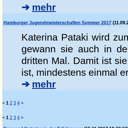
➔
mehr
Hamburger Jugendmeisterschaften Sommer 2017
(11.09.
Katerina Pataki wird z
gewann sie auch in der
dritten Mal. Damit ist si
ist, mindestens einmal e
➔
mehr
<
1
2
3
4
>
<
1
2
3
4
>