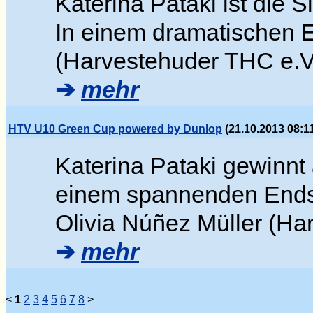
Katerina Pataki ist die 
In einem dramatischen E
(Harvestehuder THC e.
➔
mehr
HTV U10 Green Cup powered by Dunlop
(21.10.2013 08:1
Katerina Pataki gewinnt
einem spannenden Endsp
Olivia Núñez Müller (H
➔
mehr
<
1
2
3
4
5
6
7
8
>