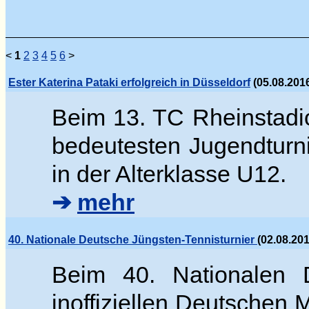
<
1
2
3
4
5
6
>
Ester Katerina Pataki erfolgreich in Düsseldorf
(05.08.2016
Beim 13. TC Rheinstadi
bedeutesten Jugendturn
in der Alterklasse U12.
➔
mehr
40. Nationale Deutsche Jüngsten-Tennisturnier
(02.08.20
Beim 40. Nationalen D
inoffiziellen Deutschen 