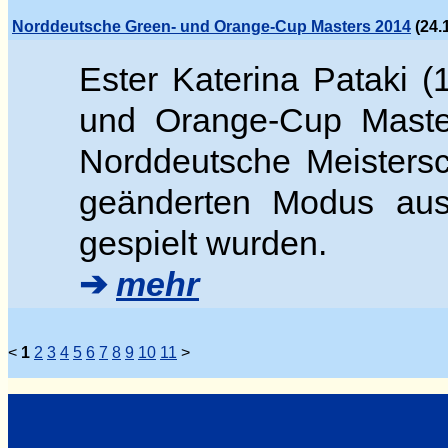
Norddeutsche Green- und Orange-Cup Masters 2014
(24.
Ester Katerina Pataki (
und Orange-Cup Masters
Norddeutsche Meistersc
geänderten Modus aus
gespielt wurden.
➔
mehr
<
1
2
3
4
5
6
7
8
9
10
11
>