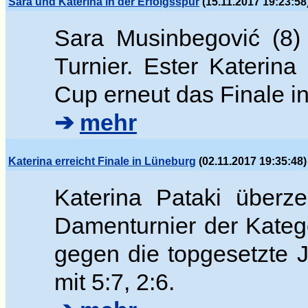
Sara und Katerina in der Erfolgsspur
(15.11.2017 19:23:58
Sara Musinbegovi
ć (8)
Turnier. Ester
Katerina
Cup erneut das Finale 
➔
mehr
Katerina erreicht Finale in Lüneburg
(02.11.2017 19:35:48)
Katerina Pataki überz
Damenturnier der Katego
gegen die topgesetzte
mit 5:7, 2:6.