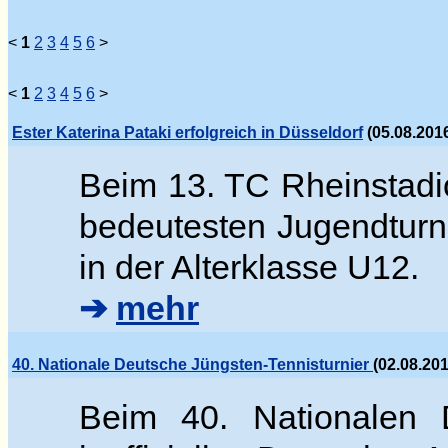
<
1
2
3
4
5
6
>
<
1
2
3
4
5
6
>
Ester Katerina Pataki erfolgreich in Düsseldorf
(05.08.2016
Beim 13. TC Rheinstadi
bedeutesten Jugendturn
in der Alterklasse U12.
➔
mehr
40. Nationale Deutsche Jüngsten-Tennisturnier
(02.08.20
Beim 40. Nationalen D