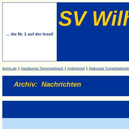
SV Wil
... die Nr. 1 auf der Insel!
tennis.de
|
Hamburger Tennisverband
|
mybigpoint
|
Nationale Turnierkalende
Archiv
:
Nachrichten