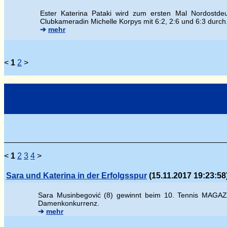
Ester Katerina Pataki wird zum ersten Mal Nordostdeu
Clubkameradin Michelle Korpys mit 6:2, 2:6 und 6:3 durch
➔
mehr
<
1
2
>
<
1
2
3
4
>
Sara und Katerina in der Erfolgsspur
(15.11.2017 19:23:58
Sara Musinbegovi
ć (8) gewinnt beim 10. Tennis MAGAZI
Damenkonkurrenz.
➔
mehr