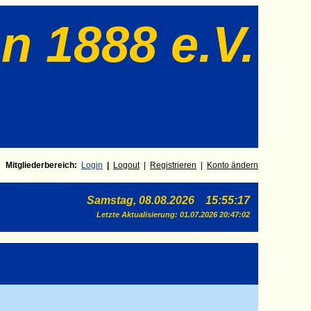
n 1888 e.V.
Mitgliederbereich:
Login
|
Log
out
|
Registrieren
|
Konto ändern
Samstag, 08.08.2026 15:55:17
Letzte Aktualisierung:
01.07.2026 20:47:02