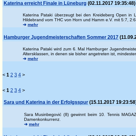
Katerina erreicht Finale in Lüneburg
(02.11.2017 19:35:48)
Katerina Pataki überzeugt bei den Kreideberg Open in L
Hildebrand vom THC von Horn und Hamm e.V. mit 5:7, 2:6
➔
mehr
Hamburger Jugendmeisterschaften Sommer 2017
(11.09.
Katerina Pataki wird zum 6. Mal Hamburger Jugendmeisteri
Altersklassen, in denen sie bisher angetreten ist, mindest
➔
mehr
<
1
2
3
4
>
<
1
2
3
4
>
Sara und Katerina in der Erfolgsspur
(15.11.2017 19:23:58
Sara Musinbegovi
ć (8) gewinnt beim 10. Tennis MAGAZI
Damenkonkurrenz.
➔
mehr