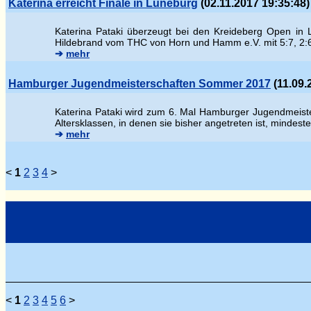
Katerina erreicht Finale in Lüneburg
(02.11.2017 19:35:48)
Katerina Pataki überzeugt bei den Kreideberg Open in 
Hildebrand vom THC von Horn und Hamm e.V. mit 5:7, 2:
➔
mehr
Hamburger Jugendmeisterschaften Sommer 2017
(11.09.
Katerina Pataki wird zum 6. Mal Hamburger Jugendmeisteri
Altersklassen, in denen sie bisher angetreten ist, mindest
➔
mehr
<
1
2
3
4
>
<
1
2
3
4
5
6
>