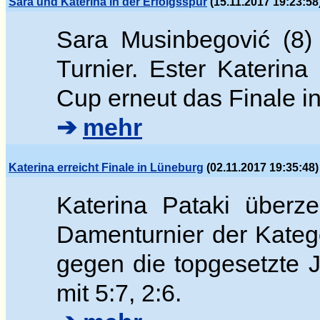
Sara und Katerina in der Erfolgsspur
(15.11.2017 19:23:58
Sara Musinbegovi
ć (8)
Turnier. Ester
Katerina
Cup erneut das Finale 
➔
mehr
Katerina erreicht Finale in Lüneburg
(02.11.2017 19:35:48)
Katerina Pataki überz
Damenturnier der Katego
gegen die topgesetzte
mit 5:7, 2:6.