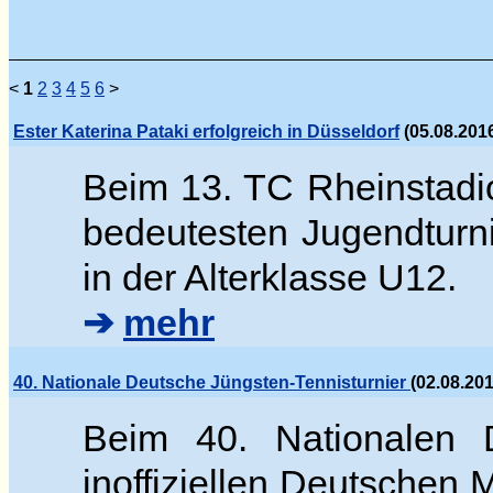
<
1
2
3
4
5
6
>
Ester Katerina Pataki erfolgreich in Düsseldorf
(05.08.2016
Beim 13. TC Rheinstadi
bedeutesten Jugendturn
in der Alterklasse U12.
➔
mehr
40. Nationale Deutsche Jüngsten-Tennisturnier
(02.08.20
Beim 40. Nationalen D
inoffiziellen Deutschen 