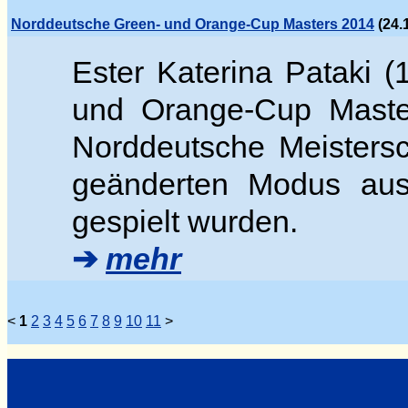
Norddeutsche Green- und Orange-Cup Masters 2014
(24.
Ester Katerina Pataki (
und Orange-Cup Masters
Norddeutsche Meistersc
geänderten Modus aus
gespielt wurden.
➔
mehr
<
1
2
3
4
5
6
7
8
9
10
11
>