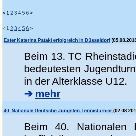
<
1
2
3
4
5
6
>
<
1
2
3
4
5
6
>
Ester Katerina Pataki erfolgreich in Düsseldorf
(05.08.2016
Beim 13. TC Rheinstadi
bedeutesten Jugendturn
in der Alterklasse U12.
➔
mehr
40. Nationale Deutsche Jüngsten-Tennisturnier
(02.08.20
Beim 40. Nationalen D