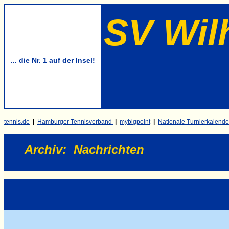
SV Wil
... die Nr. 1 auf der Insel!
tennis.de
|
Hamburger Tennisverband
|
mybigpoint
|
Nationale Turnierkalende
Archiv
:
Nachrichten