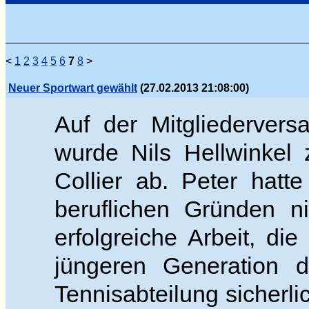
<
1
2
3
4
5
6
7
8
>
Neuer Sportwart gewählt
(27.02.2013 21:08:00)
Auf der Mitgliederver
wurde Nils Hellwinkel
Collier ab. Peter hatt
beruflichen Gründen ni
erfolgreiche Arbeit, di
jüngeren Generation 
Tennisabteilung sicherli