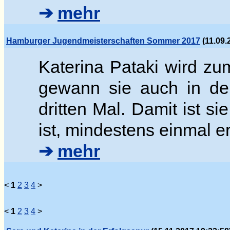
➔
mehr
Hamburger Jugendmeisterschaften Sommer 2017
(11.09.
Katerina Pataki wird z
gewann sie auch in der
dritten Mal. Damit ist si
ist, mindestens einmal e
➔
mehr
<
1
2
3
4
>
<
1
2
3
4
>