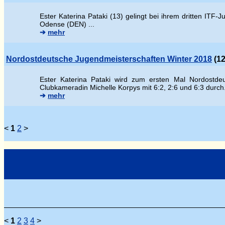
Ester Katerina Pataki (13) gelingt bei ihrem dritten ITF
Odense (DEN) ...
➔
mehr
Nordostdeutsche Jugendmeisterschaften Winter 2018
(12
Ester Katerina Pataki wird zum ersten Mal Nordostdeu
Clubkameradin Michelle Korpys mit 6:2, 2:6 und 6:3 durch
➔
mehr
<
1
2
>
<
1
2
3
4
>