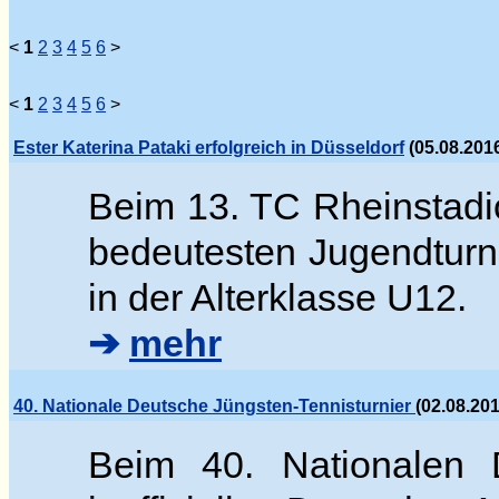
<
1
2
3
4
5
6
>
<
1
2
3
4
5
6
>
Ester Katerina Pataki erfolgreich in Düsseldorf
(05.08.2016
Beim 13. TC Rheinstadi
bedeutesten Jugendturn
in der Alterklasse U12.
➔
mehr
40. Nationale Deutsche Jüngsten-Tennisturnier
(02.08.20
Beim 40. Nationalen D