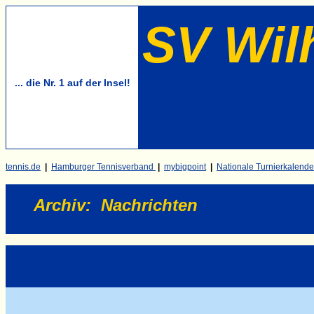
SV Wil
... die Nr. 1 auf der Insel!
tennis.de
|
Hamburger Tennisverband
|
mybigpoint
|
Nationale Turnierkalende
Archiv
:
Nachrichten