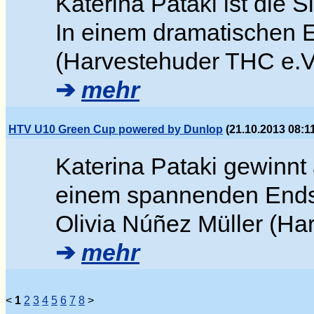
Katerina Pataki ist die 
In einem dramatischen E
(Harvestehuder THC e.
➔
mehr
HTV U10 Green Cup powered by Dunlop
(21.10.2013 08:1
Katerina Pataki gewinnt
einem spannenden Endsp
Olivia Núñez Müller (H
➔
mehr
<
1
2
3
4
5
6
7
8
>