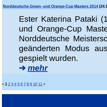
Norddeutsche Green- und Orange-Cup Masters 2014
(24.
Ester Katerina Pataki (
und Orange-Cup Masters
Norddeutsche Meistersc
geänderten Modus aus
gespielt wurden.
➔
mehr
<
1
2
3
4
5
6
7
8
9
10
11
>