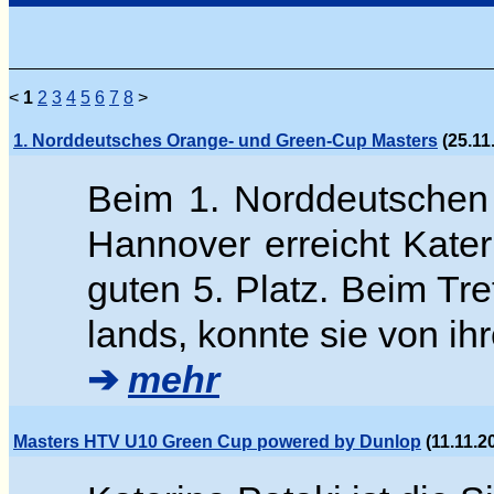
<
1
2
3
4
5
6
7
8
>
1. Norddeutsches Orange- und Green-Cup Masters
(25.11
Beim 1. Norddeutschen
Hannover erreicht Kate
guten 5. Platz. Beim Tr
lands, konnte sie von ih
➔
mehr
Masters HTV U10 Green Cup powered by Dunlop
(11.11.2