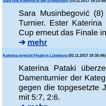
Sara und Katerina in der Erfolgsspur
(15.11.2017 19:23:58
Sara Musinbegovi
ć (8)
Turnier. Ester
Katerina
Cup erneut das Finale 
➔
mehr
Katerina erreicht Finale in Lüneburg
(02.11.2017 19:35:48)
Katerina Pataki überz
Damenturnier der Katego
gegen die topgesetzte
mit 5:7, 2:6.