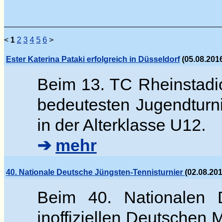
<
1
2
3
4
5
6
>
Ester Katerina Pataki erfolgreich in Düsseldorf
(05.08.2016
Beim 13. TC Rheinstadi
bedeutesten Jugendturn
in der Alterklasse U12.
➔
mehr
40. Nationale Deutsche Jüngsten-Tennisturnier
(02.08.20
Beim 40. Nationalen D
inoffiziellen Deutschen 