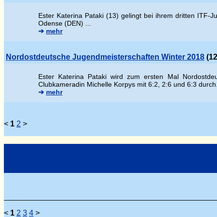
Ester Katerina Pataki (13) gelingt bei ihrem dritten ITF
Odense (DEN) ...
➔
mehr
Nordostdeutsche Jugendmeisterschaften Winter 2018
(12
Ester Katerina Pataki wird zum ersten Mal Nordostdeu
Clubkameradin Michelle Korpys mit 6:2, 2:6 und 6:3 durch
➔
mehr
<
1
2
>
<
1
2
3
4
>