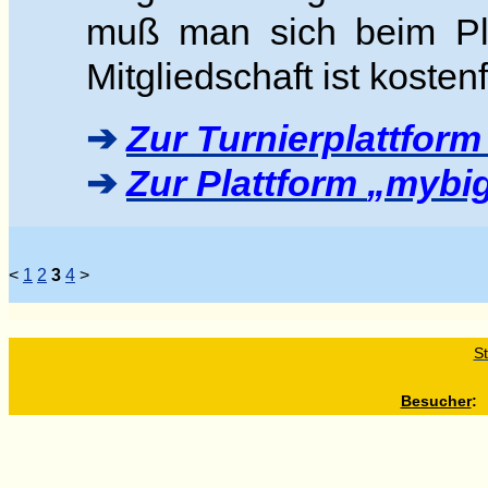
muß man sich beim Pla
Mitgliedschaft ist kostenf
➔
Zur Turnierplattfor
➔
Zur Plattform
mybig
<
1
2
3
4
>
St
Besucher
: