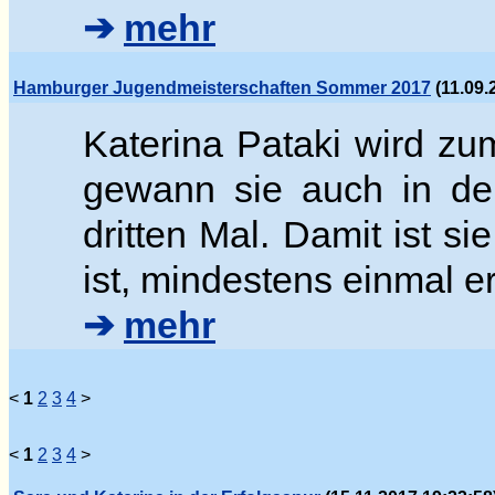
➔
mehr
Hamburger Jugendmeisterschaften Sommer 2017
(11.09.
Katerina Pataki wird z
gewann sie auch in der
dritten Mal. Damit ist si
ist, mindestens einmal e
➔
mehr
<
1
2
3
4
>
<
1
2
3
4
>