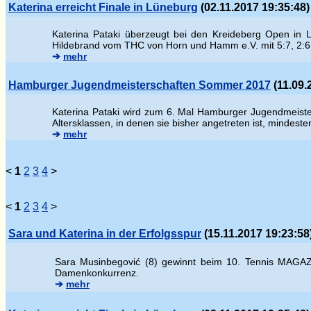
Katerina erreicht Finale in Lüneburg
(02.11.2017 19:35:48)
Katerina Pataki überzeugt bei den Kreideberg Open in L
Hildebrand vom THC von Horn und Hamm e.V. mit 5:7, 2:6
➔
mehr
Hamburger Jugendmeisterschaften Sommer 2017
(11.09.
Katerina Pataki wird zum 6. Mal Hamburger Jugendmeisteri
Altersklassen, in denen sie bisher angetreten ist, mindest
➔
mehr
<
1
2
3
4
>
<
1
2
3
4
>
Sara und Katerina in der Erfolgsspur
(15.11.2017 19:23:58
Sara Musinbegovi
ć (8) gewinnt beim 10. Tennis MAGAZI
Damenkonkurrenz.
➔
mehr