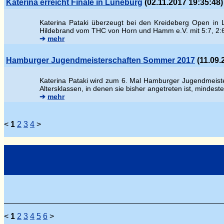
Katerina erreicht Finale in Lüneburg
(02.11.2017 19:35:48)
Katerina Pataki überzeugt bei den Kreideberg Open in 
Hildebrand vom THC von Horn und Hamm e.V. mit 5:7, 2:
➔
mehr
Hamburger Jugendmeisterschaften Sommer 2017
(11.09.
Katerina Pataki wird zum 6. Mal Hamburger Jugendmeisteri
Altersklassen, in denen sie bisher angetreten ist, mindest
➔
mehr
<
1
2
3
4
>
<
1
2
3
4
5
6
>