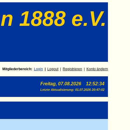
n 1888 e.V.
Mitgliederbereich:
Login
|
Log
out
|
Registrieren
|
Konto ändern
Freitag, 07.08.2026 12:52:34
Letzte Aktualisierung:
01.07.2026 20:47:02