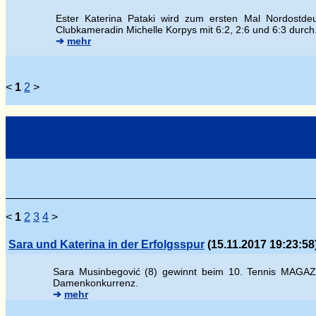
Ester Katerina Pataki wird zum ersten Mal Nordostdeu
Clubkameradin Michelle Korpys mit 6:2, 2:6 und 6:3 durch
➔
mehr
<
1
2
>
<
1
2
3
4
>
Sara und Katerina in der Erfolgsspur
(15.11.2017 19:23:58
Sara Musinbegovi
ć (8) gewinnt beim 10. Tennis MAGAZI
Damenkonkurrenz.
➔
mehr