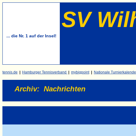
SV Wil
... die Nr. 1 auf der Insel!
tennis.de
|
Hamburger Tennisverband
|
mybigpoint
|
Nationale Turnierkalende
Archiv
:
Nachrichten